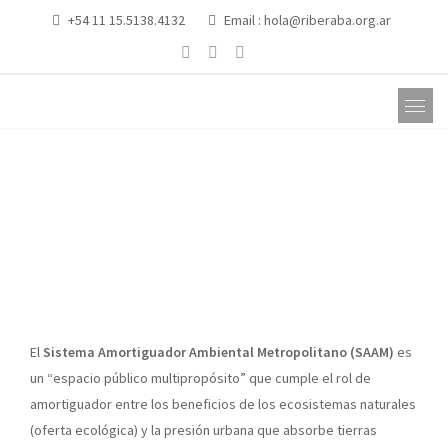
+54 11 15.5138.4132
Email :
hola@riberaba.org.ar
SAAM
El
Sistema Amortiguador Ambiental Metropolitano (SAAM)
es
un “espacio público multipropósito” que cumple el rol de
amortiguador entre los beneficios de los ecosistemas naturales
(oferta ecológica) y la presión urbana que absorbe tierras